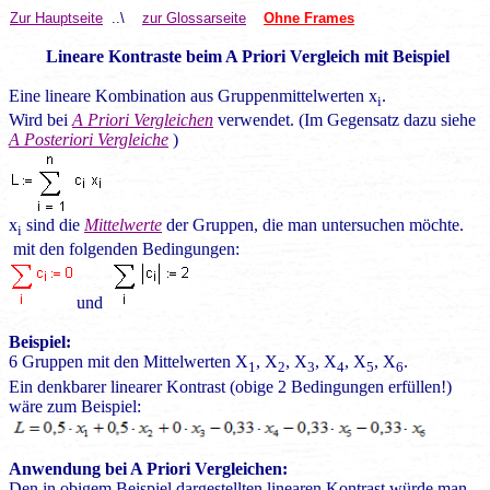
Zur Hauptseite
..\
zur Glossarseite
Ohne Frames
Lineare Kontraste beim A Priori Vergleich mit Beispiel
Eine lineare Kombination aus Gruppenmittelwerten x
.
i
Wird bei
A Priori Vergleichen
verwendet. (Im Gegensatz dazu siehe
A Posteriori Vergleiche
)
x
sind die
Mittelwerte
der Gruppen, die man untersuchen möchte.
i
mit den folgenden Bedingungen:
und
Beispiel:
6 Gruppen mit den Mittelwerten X
, X
, X
, X
, X
, X
.
1
2
3
4
5
6
Ein denkbarer linearer Kontrast (obige 2 Bedingungen erfüllen!)
wäre zum Beispiel:
Anwendung bei A Priori Vergleichen:
Den in obigem Beispiel dargestellten linearen Kontrast würde man