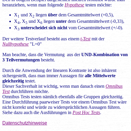
heranziehen, wenn man folgende
Hypothese
testen möchte:
X
und X
liegen
über
dem Gesamtmittelwert (+0,5),
1
2
X
, X
und X
liegen
unter
dem Gesamtmittelwert (-0,33),
4
5
6
X
unterscheidet sich nicht
vom Gesamtmittelwert (+/-0).
3
Der weitere Testverlauf besteht aus einem
t-Test
mit der
Nullhypothese
"L=0"
Man beachte, dass die Vermutung aus der
UND-Kombination von
3 Teilvermutungen
besteht.
Durch die Anwendung der linearen Kontraste ist also inhärent
sichergestellt, dass man immer Aussagen für
alle Mittelwerte
gleichzeitig
testet.
Dieser Sachverhalt ist wichtig, wenn man danach einen
Omnibus
Test
durchführen möchte.
Omnibus Tests testen nämlich ebenfalls alle Gruppen gleichzeitig.
Eine Durchführung paarweiser Tests vor einem Omnibus Test wäre
nicht korrekt und würde zu widersprüchlichen Aussagen führen.
Siehe dazu auch die Ausführungen in
Post Hoc Tests
.
Datenschutzhinweise