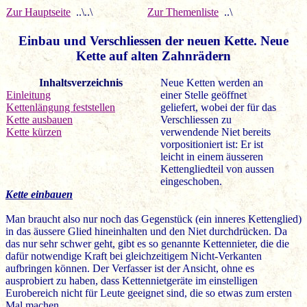
Zur Hauptseite
..\..\
Zur Themenliste
..\
Einbau und Verschliessen der neuen Kette. Neue
Kette auf alten Zahnrädern
Inhaltsverzeichnis
Neue Ketten werden an
Einleitung
einer Stelle geöffnet
Kettenlängung feststellen
geliefert, wobei der für das
Kette ausbauen
Verschliessen zu
Kette kürzen
verwendende Niet bereits
vorpositioniert ist: Er ist
leicht in einem äusseren
Kettengliedteil von aussen
eingeschoben.
Kette einbauen
Man braucht also nur noch das Gegenstück (ein inneres Kettenglied)
in das äussere Glied hineinhalten und den Niet durchdrücken. Da
das nur sehr schwer geht, gibt es so genannte Kettennieter, die die
dafür notwendige Kraft bei gleichzeitigem Nicht-Verkanten
aufbringen können. Der Verfasser ist der Ansicht, ohne es
ausprobiert zu haben, dass Kettennietgeräte im einstelligen
Eurobereich nicht für Leute geeignet sind, die so etwas zum ersten
Mal machen.