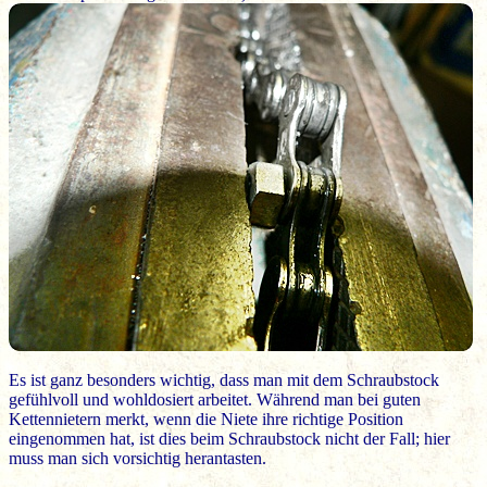
Es ist ganz besonders wichtig, dass man mit dem Schraubstock
gefühlvoll und wohldosiert arbeitet. Während man bei guten
Kettennietern merkt, wenn die Niete ihre richtige Position
eingenommen hat, ist dies beim Schraubstock nicht der Fall; hier
muss man sich vorsichtig herantasten.