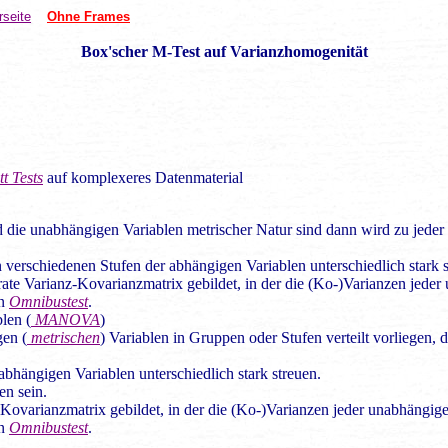
rseite
Ohne Frames
Box'scher M-Test auf Varianzhomogenität
tt Tests
auf komplexeres Datenmaterial
 die unabhängigen Variablen metrischer Natur sind dann wird zu jeder
 verschiedenen Stufen der abhängigen Variablen unterschiedlich stark 
arate Varianz-Kovarianzmatrix gebildet, in der die (Ko-)Varianzen jede
in
Omnibustest
.
len (
MANOVA
)
gen (
metrischen
) Variablen in Gruppen oder Stufen verteilt vorliegen,
abhängigen Variablen unterschiedlich stark streuen.
en sein.
-Kovarianzmatrix gebildet, in der die (Ko-)Varianzen jeder unabhängig
in
Omnibustest
.