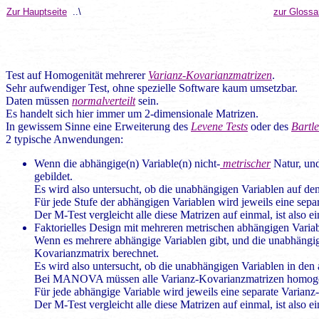
Zur Hauptseite
..\
zur Glossa
Test auf Homogenität mehrerer
Varianz-Kovarianzmatrizen
.
Sehr aufwendiger Test, ohne spezielle Software kaum umsetzbar.
Daten müssen
normalverteilt
sein.
Es handelt sich hier immer um 2-dimensionale Matrizen.
In gewissem Sinne eine Erweiterung des
Levene Tests
oder des
Bartle
2 typische Anwendungen:
Wenn die abhängige(n) Variable(n) nicht-
metrischer
Natur, und
gebildet.
Es wird also untersucht, ob die unabhängigen Variablen auf den
Für jede Stufe der abhängigen Variablen wird
jeweils eine sep
Der M-Test vergleicht alle diese Matrizen auf einmal, ist also e
Faktorielles Design mit mehreren metrischen abhängigen Variab
Wenn es mehrere abhängige Variablen gibt, und die unabhängi
Kovarianzmatrix berechnet.
Es wird also untersucht, ob die unabhängigen Variablen in den 
Bei MANOVA müssen alle Varianz-Kovarianzmatrizen homog
Für jede abhängige Variable wird jeweils eine separate Varianz
Der M-Test vergleicht alle diese Matrizen auf einmal, ist also e