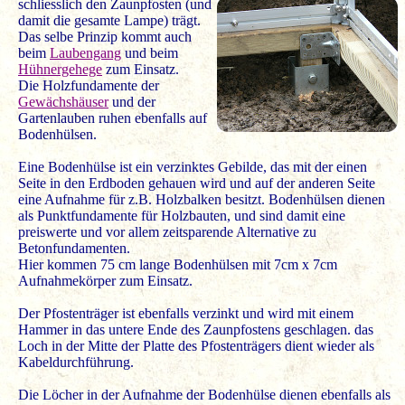
schliesslich den Zaunpfosten (und
damit die gesamte Lampe) trägt.
Das selbe Prinzip kommt auch
beim
Laubengang
und beim
Hühnergehege
zum Einsatz.
Die Holzfundamente der
Gewächshäuser
und der
Gartenlauben ruhen ebenfalls auf
Bodenhülsen.
Eine Bodenhülse ist ein verzinktes Gebilde, das mit der einen
Seite in den Erdboden gehauen wird und auf der anderen Seite
eine Aufnahme für z.B. Holzbalken besitzt. Bodenhülsen dienen
als Punktfundamente für Holzbauten, und sind damit eine
preiswerte und vor allem zeitsparende Alternative zu
Betonfundamenten.
Hier kommen 75 cm lange Bodenhülsen mit 7cm x 7cm
Aufnahmekörper zum Einsatz.
Der Pfostenträger ist ebenfalls verzinkt und wird mit einem
Hammer in das untere Ende des Zaunpfostens geschlagen. das
Loch in der Mitte der Platte des Pfostenträgers dient wieder als
Kabeldurchführung.
Die Löcher in der Aufnahme der Bodenhülse dienen ebenfalls als