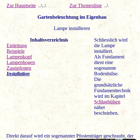
Zur Hauptseite
..\..\
Zur Themenliste
..\
Gartenbeleuchtung im Eigenbau
Lampe installieren
Inhaltsverzeichnis
Schliesslich wird
Einleitung
die Lampe
Beispiele
installiert.
L
ampenkopf
Als Fundament
Lampenbogen
dient eine
Zaunpfosten
sogenannte
Installation
Bodenhülse.
Die
grundsätzliche
Fundamenttechnik
wird im Kapitel
Schlaghülsen
näher
beschrieben.
Direkt darauf wird ein sogenannter Pfostenträger geschraubt,
der