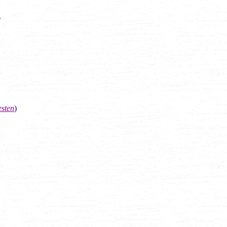
e
esten
)