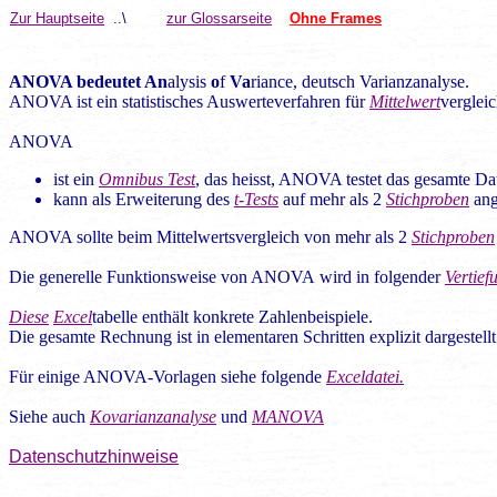
Zur Hauptseite
..\
zur Glossarseite
Ohne Frames
ANOVA bedeutet An
alysis
o
f
Va
riance, deutsch Varianzanalyse.
ANOVA ist ein statistisches Auswerteverfahren für
Mittelwert
verglei
ANOVA
ist ein
Omnibus Test
, das heisst, ANOVA testet das gesamte Dat
kann als Erweiterung des
t-Tests
auf mehr als 2
Stichproben
ang
ANOVA sollte beim Mittelwertsvergleich von mehr als 2
Stichproben
Die generelle Funktionsweise von ANOVA wird in folgender
Vertief
Diese
Excel
tabelle enthält konkrete Zahlenbeispiele.
Die gesamte Rechnung ist in elementaren Schritten explizit dargestellt
Für einige ANOVA-Vorlagen siehe folgende
Exceldatei.
Siehe auch
Kovarianzanalyse
und
MANOVA
Datenschutzhinweise