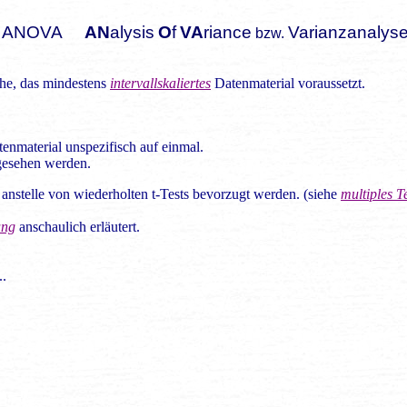
ANOVA
AN
alysis
O
f
VA
riance
Varianzanalys
bzw.
che, das mindestens
intervallskaliertes
Datenmaterial voraussetzt.
enmaterial unspezifisch auf einmal.
esehen werden.
anstelle von wiederholten t-Tests bevorzugt werden. (siehe
multiples T
ung
anschaulich erläutert.
..