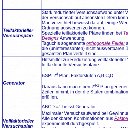
Stark reduzierter Versuchsaufwand unter Ve
der Versuchsablauf ansonsten liefern könn
Man verzichtet bewusst darauf, einige We
Ordnung auswerten zu können.
Teilfaktorieller
Spezielle teilfaktorielle Pläne finden bei
Ta
Versuchsplan
Designs
Anwendung.
Taguchis sogenannte
orthogonale Felder
s
die (uninteressanten) nicht auswertbaren B
gesamten Plan verteilt sind.
Hilfsmittel zur Reduzierung vollfaktorielle
teilfaktorielle Versuchspläne.
4
BSP: 2
Plan. Faktorstufen A,B,C,D.
Generator
4-1
Daraus kann man einen 2
Plan generier
Zeilen nimmt, in der die Stufenkombinat
erfüllen.
ABCD =1 heisst Generator.
Maximaler Versuchsaufwand bei Gewinnung
Alle denkbaren Kombinationen aus
Faktor
Vollfaktorieller
experimentell durchgespielt.
Versuchsplan