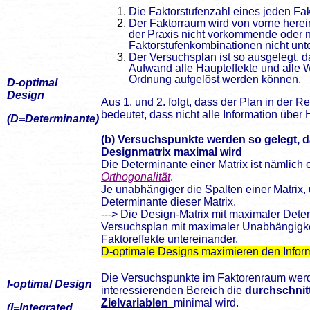
Die Faktorstufenzahl eines jeden Fakt
Der Faktorraum wird von vorne herein
der Praxis nicht vorkommende oder ni
Faktorstufenkombinationen nicht unt
Der Versuchsplan ist so ausgelegt, 
Aufwand alle Haupteffekte und alle 
Ordnung aufgelöst werden können.
D-optimal
Design
Aus 1. und 2. folgt, dass der Plan in der R
bedeutet, dass nicht alle Information über H
(D=Determinante)
(b) Versuchspunkte werden so gelegt, d
Designmatrix maximal wird
Die Determinante einer Matrix ist nämlich 
Orthogonalität
.
Je unabhängiger die Spalten einer Matrix, 
Determinante dieser Matrix.
---> Die Design-Matrix mit maximaler Dete
Versuchsplan mit maximaler Unabhängigke
Faktoreffekte untereinander.
D-optimale Designs maximieren den Inform
Die Versuchspunkte im Faktorenraum werd
I-optimal Design
interessierenden Bereich die
durchschnit
Zielvariablen
minimal wird.
(I=Integrated