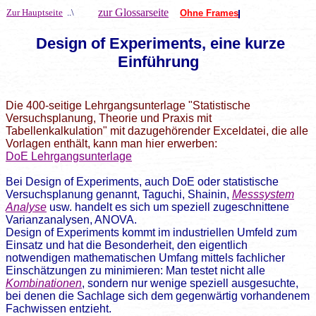
zur Glossarseite
Zur Hauptseite
..\
Ohne Frames
Design of Experiments, eine kurze
Einführung
Die 400-seitige Lehrgangsunterlage "Statistische
Versuchsplanung, Theorie und Praxis mit
Tabellenkalkulation" mit dazugehörender Exceldatei, die alle
Vorlagen enthält, kann man hier erwerben:
DoE Lehrgangsunterlage
Bei Design of Experiments, auch DoE oder
statistische
Versuchsplanung
genannt, Taguchi, Shainin,
Messsystem
Analyse
usw. handelt es sich um speziell zugeschnittene
Varianzanalysen, ANOVA.
Design of Experiments kommt im industriellen Umfeld zum
Einsatz und hat die Besonderheit, den eigentlich
notwendigen mathematischen Umfang mittels fachlicher
Einschätzungen zu minimieren: Man testet nicht alle
Kombinationen
, sondern nur wenige speziell ausgesuchte,
bei denen die Sachlage sich dem gegenwärtig vorhandenem
Fachwissen entzieht.