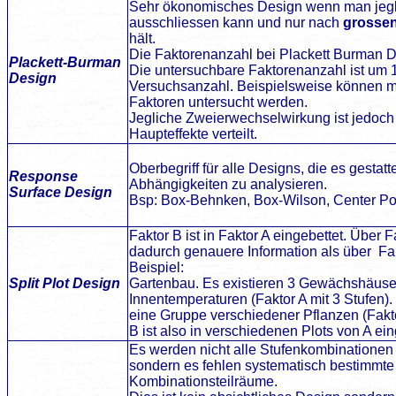
Sehr ökonomisches Design wenn man jegli
ausschliessen kann und nur nach
grosse
hält.
Die Faktorenanzahl bei Plackett Burman D
Plackett-Burman
Die untersuchbare Faktorenanzahl ist um 1 
Design
Versuchsanzahl. Beispielsweise können m
Faktoren untersucht werden.
Jegliche Zweierwechselwirkung ist jedoch 
Haupteffekte verteilt.
Oberbegriff für alle Designs, die es gestat
Response
Abhängigkeiten zu analysieren.
Surface Design
Bsp: Box-Behnken, Box-Wilson, Center Poi
Faktor B ist in Faktor A eingebettet. Über
dadurch genauere Information als über Fak
Beispiel:
Split Plot Design
Gartenbau. Es existieren 3 Gewächshäuser
Innentemperaturen (Faktor A mit 3 Stufen)
eine Gruppe verschiedener Pflanzen (Fakto
B ist also in verschiedenen Plots von A ein
Es werden nicht alle Stufenkombinationen 
sondern es fehlen systematisch bestimmte 
Kombinationsteilräume.