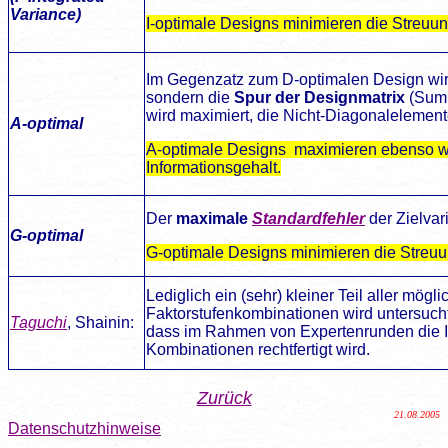
Variance)
I-optimale Designs minimieren die Streuu
Im Gegenzatz zum D-optimalen Design wird
sondern die
Spur der Designmatrix
(Summ
wird maximiert, die Nicht-Diagonalelemen
A-optimal
A-optimale Designs
maximieren ebenso w
Informationsgehalt.
Der
maximale
Standardfehler
der Zielvar
G-optimal
G-optimale Designs minimieren die Streuu
Lediglich ein (sehr) kleiner Teil aller mögl
Faktorstufenkombinationen wird untersucht
Taguchi
, Shainin:
dass im Rahmen von Expertenrunden die Ir
Kombinationen rechtfertigt wird.
Zurück
21.08.2005
Datenschutzhinweise