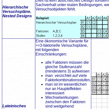
Dies ist kein absichtliches Design sonder
Sachverhalt unter realen Bedingungen, we
Hierarchische
Versuchsobjekten fehlt.
Versuchspläne,
Nested Designs
Eine ökonomische Variante für
>=3-faktorielle Versuchspläne,
mit folgenden
Einschränkungen:
alle Faktoren müssen die
gleiche Stufenanzahl
(mindestens 3) aufweisen
man verzichtet auf viele
Faktorkombinationsstufen.
man ist im wesentlichen
nur an Haupteffekten
interessiert
Wechselwirkungen
zwischen den Faktoren
Lateinisches
sind weitgehend