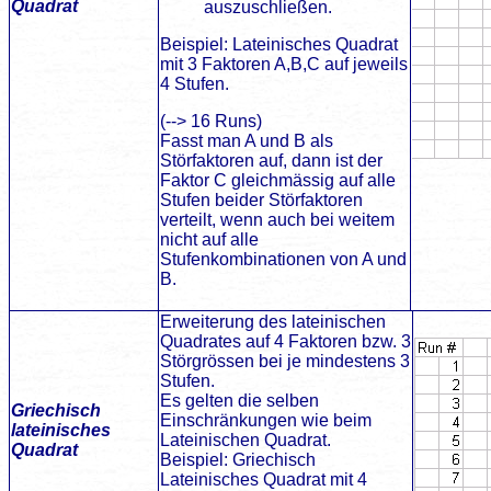
Quadrat
auszuschließen.
Beispiel: Lateinisches Quadrat
mit 3 Faktoren A,B,C auf jeweils
4 Stufen.
(--> 16 Runs)
Fasst man A und B als
Störfaktoren auf, dann ist der
Faktor C gleichmässig auf alle
Stufen beider Störfaktoren
verteilt, wenn auch bei weitem
nicht auf alle
Stufenkombinationen von A und
B.
Erweiterung des lateinischen
Quadrates auf 4 Faktoren bzw. 3
Störgrössen bei je mindestens 3
Stufen.
Es gelten die selben
Griechisch
Einschränkungen wie beim
lateinisches
Lateinischen Quadrat.
Quadrat
Beispiel: Griechisch
Lateinisches Quadrat mit 4