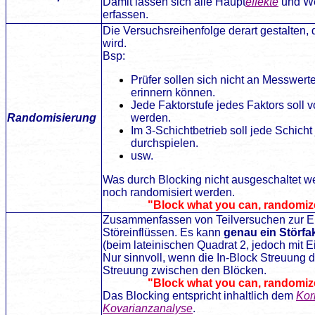
Damit lassen sich alle Haupt
effekte
und We
erfassen.
Die Versuchsreihenfolge derart gestalten, 
wird.
Bsp:
Prüfer sollen sich nicht an Messwer
erinnern können.
Jede Faktorstufe jedes Faktors soll 
Randomisierung
werden.
Im 3-Schichtbetrieb soll jede Schich
durchspielen.
usw.
Was durch Blocking nicht ausgeschaltet 
noch randomisiert werden.
"Block what you can, randomiz
Zusammenfassen von Teilversuchen zur El
Störeinflüssen. Es kann
genau ein Störfa
(beim lateinischen Quadrat 2, jedoch mit 
Nur sinnvoll, wenn die In-Block Streuung de
Streuung zwischen den Blöcken.
"Block what you can, randomi
Das Blocking entspricht inhaltlich dem
Kor
Kovarianzanalyse
.