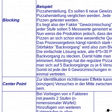
Beispiel:
Pizzaherstellung. Es sollen 6 neue Gewür
Pizzaherstellung verglichen werden. Jede
Blocking
Pizzen getestet werden.
Es liegt also der Faktor "Gewürzmischung" 
jeder Stufe sollen 5 Messwerte generiert 
Nun weiss die Produktion jedoch, dass d
Pizzen an sich schon eine wesentliche Que
Das Prozessergebnis hängt nämlich star
Störfaktor "Backvorgang" wird also zum Blo
Die einfachste Lösung wäre, alle 6*5=30 P
Backvorgang zu stecken. Damit hätte man 
eliminiert. Allerdings hat die reguläre Piz
man sich auf 5 Backvorgänge zu je 6 Vers
Somit ist jede der 6 Gewürzmischungen i
einmal vertreten.
Zur Identifikation nichtlinearer Effekte ka
Center Point
(einzigen) Versuches in der Mitte zwischen 
sein.
Bei Vorliegen von n Faktoren
mit jeweils 2 Stufen (n-
nimensionaler Würfel):
Hinzufügen von weiteren
Faktorstufen in allen