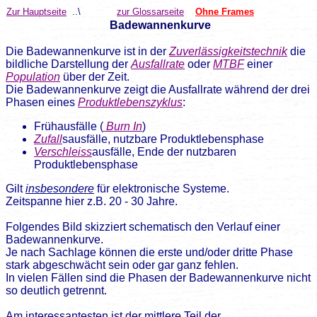
Zur Hauptseite
..\
zur Glossarseite
Ohne Frames
Badewannenkurve
Die Badewannenkurve ist
in der
Zuverlässigkeitstechnik
die
bildliche Darstellung der
Ausfallrate
oder
MTBF
einer
Population
über der Zeit.
Die Badewannenkurve zeigt die Ausfallrate während der drei
Phasen eines
Produktlebenszyklus
:
Frühausfälle (
Burn In
)
Zufall
sausfälle, nutzbare Produktlebensphase
Verschleiss
ausfälle, Ende der nutzbaren
Produktlebensphase
Gilt
insbesondere
für elektronische Systeme.
Zeitspanne hier z.B. 20 - 30 Jahre.
Folgendes Bild skizziert schematisch den Verlauf einer
Badewannenkurve
.
Je nach Sachlage können die erste und/oder dritte Phase
stark abgeschwächt sein oder gar ganz fehlen.
In vielen Fällen sind die Phasen der Badewannenkurve nicht
so deutlich getrennt.
Am interessantesten ist der mittlere Teil der