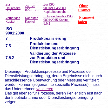
Zur
Zur ISO
Ohne
Zu ISO
Hauptseite
9001/9004:2000
9001 ..\
Frames
..\..\
Kapitelübersicht
Entsprechendes ISO
Frameset
Vorheriges
Nächstes
9001:2015 Kapitel:
Kapitel
Kapitel
laden
8.5.1
ISO
9001:2000
7
Produktrealisierung
Produktion und
7.5
Dienstleistungserbringung
Validierung der Prozesse
7.5.2
zur Produktion und
Dienstleistungserbringung
Diejenigen Produktionsprozesse und Prozesse der
Dienstleistungserbringung, deren Ergebnisse nicht durch
anschliessende Überwachung oder Messung verifiziert
werden können (sogenannte spezielle Prozesse), muss
das Unternehmen
validieren
.
Das gilt ebenso für Prozesse, deren Fehler sich erst nach
der Inbetriebnahme oder Dienstleistungserbringung
zeigen.